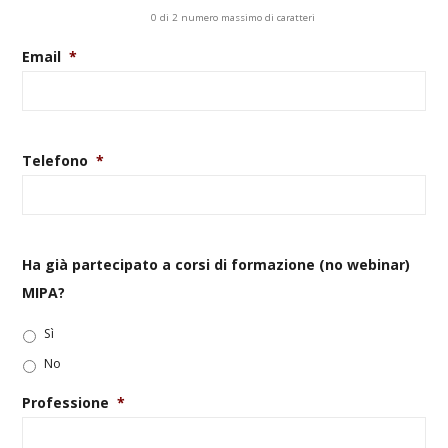
0 di 2 numero massimo di caratteri
Email
*
Telefono
*
Ha già partecipato a corsi di formazione (no webinar)
MIPA?
Sì
No
Professione
*